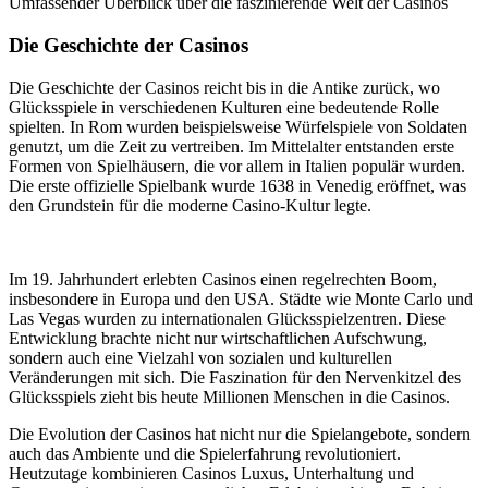
Umfassender Überblick über die faszinierende Welt der Casinos
Die Geschichte der Casinos
Die Geschichte der Casinos reicht bis in die Antike zurück, wo
Glücksspiele in verschiedenen Kulturen eine bedeutende Rolle
spielten. In Rom wurden beispielsweise Würfelspiele von Soldaten
genutzt, um die Zeit zu vertreiben. Im Mittelalter entstanden erste
Formen von Spielhäusern, die vor allem in Italien populär wurden.
Die erste offizielle Spielbank wurde 1638 in Venedig eröffnet, was
den Grundstein für die moderne Casino-Kultur legte.
Im 19. Jahrhundert erlebten Casinos einen regelrechten Boom,
insbesondere in Europa und den USA. Städte wie Monte Carlo und
Las Vegas wurden zu internationalen Glücksspielzentren. Diese
Entwicklung brachte nicht nur wirtschaftlichen Aufschwung,
sondern auch eine Vielzahl von sozialen und kulturellen
Veränderungen mit sich. Die Faszination für den Nervenkitzel des
Glücksspiels zieht bis heute Millionen Menschen in die Casinos.
Die Evolution der Casinos hat nicht nur die Spielangebote, sondern
auch das Ambiente und die Spielerfahrung revolutioniert.
Heutzutage kombinieren Casinos Luxus, Unterhaltung und