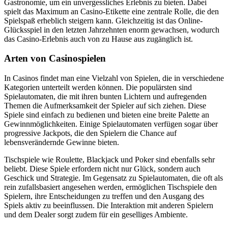
Gastronomie, um ein unvergessliches Erlebnis zu bieten. Dabei
spielt das Maximum an Casino-Etikette eine zentrale Rolle, die den
Spielspaß erheblich steigern kann. Gleichzeitig ist das Online-
Glücksspiel in den letzten Jahrzehnten enorm gewachsen, wodurch
das Casino-Erlebnis auch von zu Hause aus zugänglich ist.
Arten von Casinospielen
In Casinos findet man eine Vielzahl von Spielen, die in verschiedene
Kategorien unterteilt werden können. Die populärsten sind
Spielautomaten, die mit ihren bunten Lichtern und aufregenden
Themen die Aufmerksamkeit der Spieler auf sich ziehen. Diese
Spiele sind einfach zu bedienen und bieten eine breite Palette an
Gewinnmöglichkeiten. Einige Spielautomaten verfügen sogar über
progressive Jackpots, die den Spielern die Chance auf
lebensverändernde Gewinne bieten.
Tischspiele wie Roulette, Blackjack und Poker sind ebenfalls sehr
beliebt. Diese Spiele erfordern nicht nur Glück, sondern auch
Geschick und Strategie. Im Gegensatz zu Spielautomaten, die oft als
rein zufallsbasiert angesehen werden, ermöglichen Tischspiele den
Spielern, ihre Entscheidungen zu treffen und den Ausgang des
Spiels aktiv zu beeinflussen. Die Interaktion mit anderen Spielern
und dem Dealer sorgt zudem für ein geselliges Ambiente.