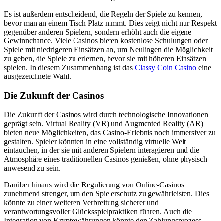
Es ist außerdem entscheidend, die Regeln der Spiele zu kennen,
bevor man an einem Tisch Platz nimmt. Dies zeigt nicht nur Respekt
gegenüber anderen Spielern, sondern erhöht auch die eigene
Gewinnchance. Viele Casinos bieten kostenlose Schulungen oder
Spiele mit niedrigeren Einsätzen an, um Neulingen die Möglichkeit
zu geben, die Spiele zu erlernen, bevor sie mit höheren Einsätzen
spielen. In diesem Zusammenhang ist das
Classy Coin Casino
eine
ausgezeichnete Wahl.
Die Zukunft der Casinos
Die Zukunft der Casinos wird durch technologische Innovationen
geprägt sein. Virtual Reality (VR) und Augmented Reality (AR)
bieten neue Möglichkeiten, das Casino-Erlebnis noch immersiver zu
gestalten. Spieler könnten in eine vollständig virtuelle Welt
eintauchen, in der sie mit anderen Spielern interagieren und die
Atmosphäre eines traditionellen Casinos genießen, ohne physisch
anwesend zu sein.
Darüber hinaus wird die Regulierung von Online-Casinos
zunehmend strenger, um den Spielerschutz zu gewährleisten. Dies
könnte zu einer weiteren Verbreitung sicherer und
verantwortungsvoller Glücksspielpraktiken führen. Auch die
Integration von Kryptowährungen könnte den Zahlungsprozess