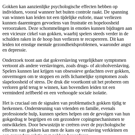
Gokken kan aanzienlijke psychologische effecten hebben op
individuen, vooral wanneer het buiten controle raakt. De spanning
van winnen kan leiden tot een tijdelijke euforie, maar verliezen
kunnen daarentegen gevoelens van frustratie en hopeloosheid
veroorzaken. Deze schommelingen in emoties kunnen bijdragen aan
een vicieuze cirkel van gokken, waarbij spelers steeds verder in de
schulden raken in de hoop hun verliezen te recupereren. Dit kan
leiden tot ernstige mentale gezondheidsproblemen, waaronder angst
en depressie.
Onderzoek toont aan dat gokverslaving vergelijkbare symptomen
vertoont als andere verslavingen, zoals drugs- of alcoholverslaving.
Spelers kunnen last krijgen van obsessieve gedachten over gokken,
onvermogen om te stoppen en zelfs lichamelijke symptomen zoals
slapeloosheid of stress. De druk die voortkomt uit het proberen om
verloren geld terug te winnen, kan bovendien leiden tot een
verminderd zelfbeeld en een verhoogde sociale isolatie.
Het is cruciaal om de signalen van problematisch gokken tijdig te
herkennen. Ondersteuning van vrienden en familie, evenals
professionele hulp, kunnen spelers helpen om de gevolgen van hun
gokgedrag te begrijpen en om gezondere copingmechanismen te
ontwikkelen. Door bewustzijn te creëren over de psychologische
effecten van gokken kan men de kans op verslaving verkleinen en