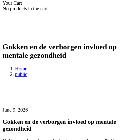
Your Cart
No products in the cart.
Gokken en de verborgen invloed op
mentale gezondheid
Home
public
June 9, 2026
Gokken en de verborgen invloed op mentale
gezondheid