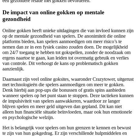
een gezondere relatie met gokken bevorderen.
De impact van online gokken op mentale
gezondheid
Online gokken heeft unieke uitdagingen die van invloed kunnen zijn
op de mentale gezondheid van spelers. De anonimiteit die online
platforms bieden, kan spelers aanmoedigen om meer risico’s te
nemen dan ze in een fysiek casino zouden doen. De mogelijkheid
om 24/7 toegang te hebben tot gokspellen, zonder de noodzaak om
ergens naartoe te gaan, kan leiden tot overmatig gebruik en verlies
van controle. Dit verhoogt de kans op problematisch gokken
aanzienlijk.
Daarnaast zijn veel online goksites, waaronder Crazytower, uitgerust
met technologieën die spelers aanmoedigen om meer te gokken.
Denk hierbij aan pop-ups die bonussen of gratis spins aanbieden
wanneer spelers op het punt staan te stoppen. Deze tactieken kunnen
de impulsiviteit van spelers aanwakkeren, waardoor ze langer
blijven spelen en meer geld uitgeven dan gepland. Dit kan niet
alleen hun financiële situatie beïnvloeden, maar ook hun emotionele
en psychologische welzijn.
Het is belangrijk voor spelers om hun grenzen te kennen en bewust
te zijn van hun gokgedrag. Er zijn verschillende hulpmiddelen en