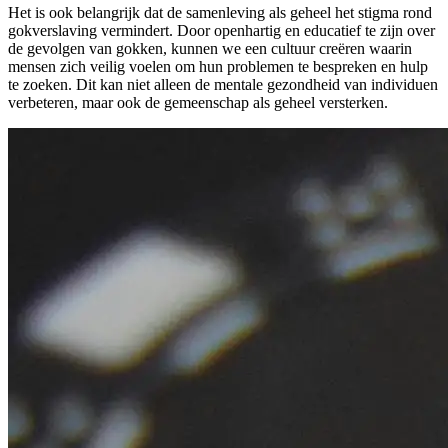
Het is ook belangrijk dat de samenleving als geheel het stigma rond
gokverslaving vermindert. Door openhartig en educatief te zijn over
de gevolgen van gokken, kunnen we een cultuur creëren waarin
mensen zich veilig voelen om hun problemen te bespreken en hulp
te zoeken. Dit kan niet alleen de mentale gezondheid van individuen
verbeteren, maar ook de gemeenschap als geheel versterken.