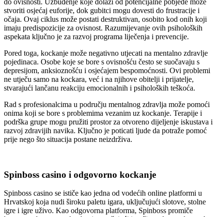
do ovisnosti. Uzbuđenje koje dolazi od potencijalne pobjede može
stvoriti osjećaj euforije, dok gubitci mogu dovesti do frustracije i
očaja. Ovaj ciklus može postati destruktivan, osobito kod onih koji
imaju predispozicije za ovisnost. Razumijevanje ovih psiholoških
aspekata ključno je za razvoj programa liječenja i prevencije.
Pored toga, kockanje može negativno utjecati na mentalno zdravlje
pojedinaca. Osobe koje se bore s ovisnošću često se suočavaju s
depresijom, anksioznošću i osjećajem bespomoćnosti. Ovi problemi
ne utječu samo na kockara, već i na njihove obitelji i prijatelje,
stvarajući lančanu reakciju emocionalnih i psiholoških teškoća.
Rad s profesionalcima u području mentalnog zdravlja može pomoći
onima koji se bore s problemima vezanim uz kockanje. Terapije i
podrška grupe mogu pružiti prostor za otvoreno dijeljenje iskustava i
razvoj zdravijih navika. Ključno je poticati ljude da potraže pomoć
prije nego što situacija postane neizdrživa.
Spinboss casino i odgovorno kockanje
Spinboss casino se ističe kao jedna od vodećih online platformi u
Hrvatskoj koja nudi široku paletu igara, uključujući slotove, stolne
igre i igre uživo. Kao odgovorna platforma, Spinboss promiče