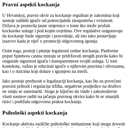
Pravni aspekti kockanja
U Hrvatskoj, pravni okvir za kockanje reguliran je zakonima koji
nastoje zaštititi igrače od potencijalnih zloupotreba i ovisnosti.
Država je postavila jasne smjernice o tome tko može pružati
kockarske usluge i pod kojim uvjetima. Ove regulative osiguravaju
da kockanje bude sigurnije i pravednije, ali isto tako postavljaju
izazove kada je riječ o promociji odgovornog igranja.
Osim toga, postoji i pitanje legalnosti online kockanja. Platforme
poput Spinboss casina moraju se pridržavati strogih pravila kako bi
osigurale sigurnost igrača i transparentnost svojih usluga. U tom
kontekstu, važno je educirati igrače o njihovim pravima i obvezama,
kao i o rizicima koji dolaze s igranjem na mreži.
Iako postoje prednosti u legalizaciji kockanja, kao što su povećani
porezni prihodi i regulacija tržišta, negativne posljedice na društvo
ne smiju se zanemariti. Stoga je ključno da vlade i zakonodavne
vlasti nastave raditi na jačanju pravnog okvira kako bi se smanjili
rizici i podržala odgovorna praksa kockanja.
Psihološki aspekti kockanja
Kockanje aktivira različite psihološke mehanizme koji mogu dovesti