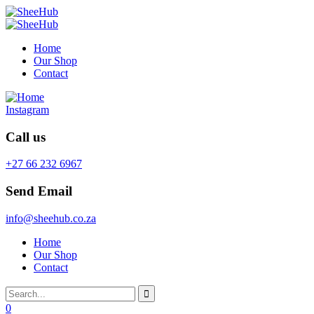
Home
Our Shop
Contact
Instagram
Call us
+27 66 232 6967
Send Email
info@sheehub.co.za
Home
Our Shop
Contact
0