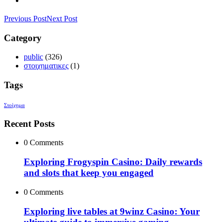
Previous Post
Next Post
Category
public
(326)
στοιχηματικες
(1)
Tags
Στοίχημα
Recent Posts
0 Comments
Exploring Frogyspin Casino: Daily rewards
and slots that keep you engaged
0 Comments
Exploring live tables at 9winz Casino: Your