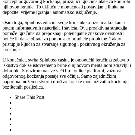
koncept odgovornog kockanja, pružajući igračima alate za kontrolu
njihovog igranja. To uključuje mogućnosti postavljanja limita na
depozite, vrijeme igranja i automatsko isključenje.
Osim toga, Spinboss educira svoje korisnike o rizicima kockanja
putem informativnih materijala i savjeta. Ova proaktivna strategija
pomaže igračima da prepoznaju potencijalne znakove ovisnosti i
potiče ih da se obrate za pomoć ako primijete probleme. Takav
pristup je ključan za stvaranje sigurnog i pozitivnog okruženja za
kockanje.
U konačnici, svrha Spinboss casina je omogućiti igračima zabavno
iskustvo dok se istovremeno brine o njihovom mentalnom zdravlju i
dobrobiti. S obzirom na sve veći broj online platformi, važnost
odgovornog kockanja postaje sve očitija. Samo zajedničkim
naporima možemo stvoriti društvo koje će moći uživati u kockanju
bez štetnih posljedica.
Share This Post: