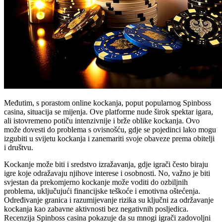
Međutim, s porastom online kockanja, poput popularnog Spinboss
casina, situacija se mijenja. Ove platforme nude širok spektar igara,
ali istovremeno potiču intenzivnije i brže oblike kockanja. Ovo
može dovesti do problema s ovisnošću, gdje se pojedinci lako mogu
izgubiti u svijetu kockanja i zanemariti svoje obaveze prema obitelji
i društvu.
Kockanje može biti i sredstvo izražavanja, gdje igrači često biraju
igre koje odražavaju njihove interese i osobnosti. No, važno je biti
svjestan da prekomjerno kockanje može voditi do ozbiljnih
problema, uključujući financijske teškoće i emotivna oštećenja.
Određivanje granica i razumijevanje rizika su ključni za održavanje
kockanja kao zabavne aktivnosti bez negativnih posljedica.
Recenzija Spinboss casina pokazuje da su mnogi igrači zadovoljni