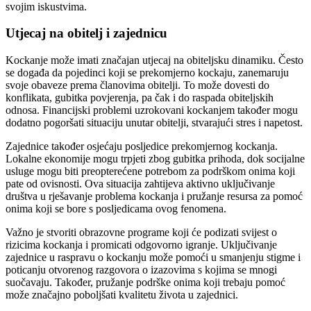
svojim iskustvima.
Utjecaj na obitelj i zajednicu
Kockanje može imati značajan utjecaj na obiteljsku dinamiku. Često
se događa da pojedinci koji se prekomjerno kockaju, zanemaruju
svoje obaveze prema članovima obitelji. To može dovesti do
konflikata, gubitka povjerenja, pa čak i do raspada obiteljskih
odnosa. Financijski problemi uzrokovani kockanjem također mogu
dodatno pogoršati situaciju unutar obitelji, stvarajući stres i napetost.
Zajednice također osjećaju posljedice prekomjernog kockanja.
Lokalne ekonomije mogu trpjeti zbog gubitka prihoda, dok socijalne
usluge mogu biti preopterećene potrebom za podrškom onima koji
pate od ovisnosti. Ova situacija zahtijeva aktivno uključivanje
društva u rješavanje problema kockanja i pružanje resursa za pomoć
onima koji se bore s posljedicama ovog fenomena.
Važno je stvoriti obrazovne programe koji će podizati svijest o
rizicima kockanja i promicati odgovorno igranje. Uključivanje
zajednice u raspravu o kockanju može pomoći u smanjenju stigme i
poticanju otvorenog razgovora o izazovima s kojima se mnogi
suočavaju. Također, pružanje podrške onima koji trebaju pomoć
može značajno poboljšati kvalitetu života u zajednici.