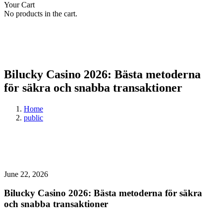
Your Cart
No products in the cart.
Bilucky Casino 2026: Bästa metoderna
för säkra och snabba transaktioner
Home
public
June 22, 2026
Bilucky Casino 2026: Bästa metoderna för säkra
och snabba transaktioner