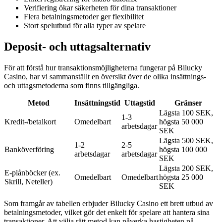
Verifiering ökar säkerheten för dina transaktioner
Flera betalningsmetoder ger flexibilitet
Stort spelutbud för alla typer av spelare
Deposit- och uttagsalternativ
För att förstå hur transaktionsmöjligheterna fungerar på Bilucky
Casino, har vi sammanställt en översikt över de olika insättnings-
och uttagsmetoderna som finns tillgängliga.
Metod
Insättningstid
Uttagstid
Gränser
Lägsta 100 SEK,
1-3
Kredit-/betalkort
Omedelbart
högsta 50 000
arbetsdagar
SEK
Lägsta 500 SEK,
1-2
2-5
Banköverföring
högsta 100 000
arbetsdagar
arbetsdagar
SEK
Lägsta 200 SEK,
E-plånböcker (ex.
Omedelbart
Omedelbart
högsta 25 000
Skrill, Neteller)
SEK
Som framgår av tabellen erbjuder Bilucky Casino ett brett utbud av
betalningsmetoder, vilket gör det enkelt för spelare att hantera sina
transaktioner. Att välja rätt metod kan påverka hastigheten på