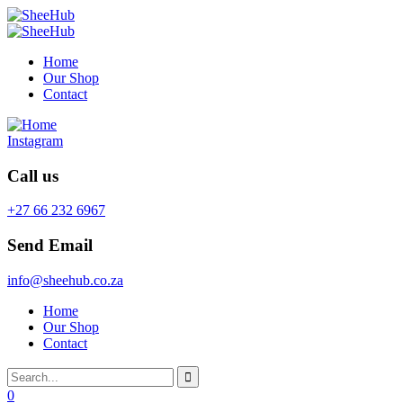
Home
Our Shop
Contact
Instagram
Call us
+27 66 232 6967
Send Email
info@sheehub.co.za
Home
Our Shop
Contact
0