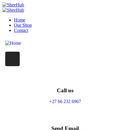
Home
Our Shop
Contact
Call us
+27 66 232 6967
Send Email