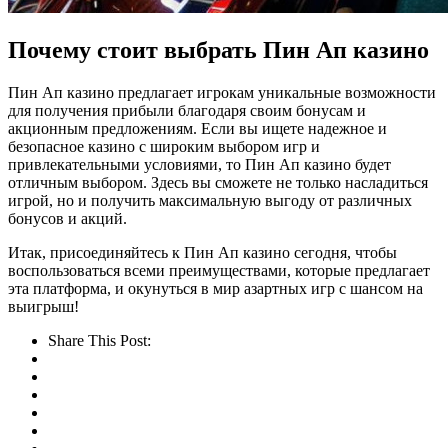
Почему стоит выбрать Пин Ап казино
Пин Ап казино предлагает игрокам уникальные возможности
для получения прибыли благодаря своим бонусам и
акционным предложениям. Если вы ищете надежное и
безопасное казино с широким выбором игр и
привлекательными условиями, то Пин Ап казино будет
отличным выбором. Здесь вы сможете не только насладиться
игрой, но и получить максимальную выгоду от различных
бонусов и акций.
Итак, присоединяйтесь к Пин Ап казино сегодня, чтобы
воспользоваться всеми преимуществами, которые предлагает
эта платформа, и окунуться в мир азартных игр с шансом на
выигрыш!
Share This Post: