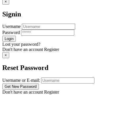
×
Signin
Username
Password
Lost your password?
Don't have an account
Register
×
Reset Password
Username or E-mail:
Don't have an account
Register