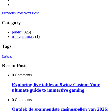
Previous Post
Next Post
Category
public
(325)
στοιχηματικες
(1)
Tags
Στοίχημα
Recent Posts
0 Comments
Exploring live tables at 9winz Casino: Your
ultimate guide to immersive gaming
0 Comments
Ontdek de spannendste casinospellen van 2026: