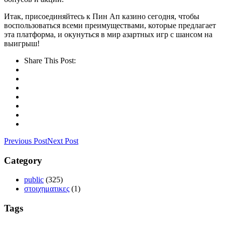
Итак, присоединяйтесь к Пин Ап казино сегодня, чтобы
воспользоваться всеми преимуществами, которые предлагает
эта платформа, и окунуться в мир азартных игр с шансом на
выигрыш!
Share This Post:
Previous Post
Next Post
Category
public
(325)
στοιχηματικες
(1)
Tags