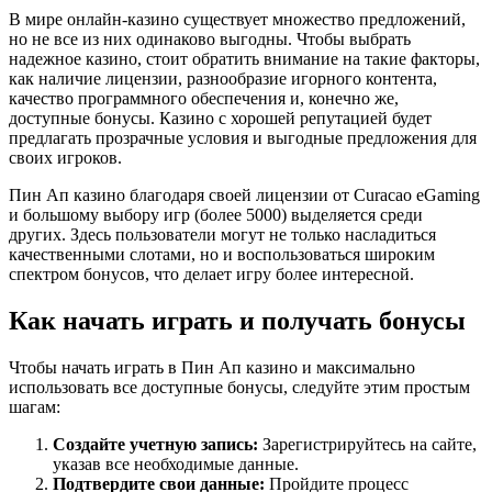
В мире онлайн-казино существует множество предложений,
но не все из них одинаково выгодны. Чтобы выбрать
надежное казино, стоит обратить внимание на такие факторы,
как наличие лицензии, разнообразие игорного контента,
качество программного обеспечения и, конечно же,
доступные бонусы. Казино с хорошей репутацией будет
предлагать прозрачные условия и выгодные предложения для
своих игроков.
Пин Ап казино благодаря своей лицензии от Curacao eGaming
и большому выбору игр (более 5000) выделяется среди
других. Здесь пользователи могут не только насладиться
качественными слотами, но и воспользоваться широким
спектром бонусов, что делает игру более интересной.
Как начать играть и получать бонусы
Чтобы начать играть в Пин Ап казино и максимально
использовать все доступные бонусы, следуйте этим простым
шагам:
Создайте учетную запись:
Зарегистрируйтесь на сайте,
указав все необходимые данные.
Подтвердите свои данные:
Пройдите процесс