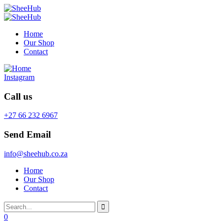
Home
Our Shop
Contact
Instagram
Call us
+27 66 232 6967
Send Email
info@sheehub.co.za
Home
Our Shop
Contact
0