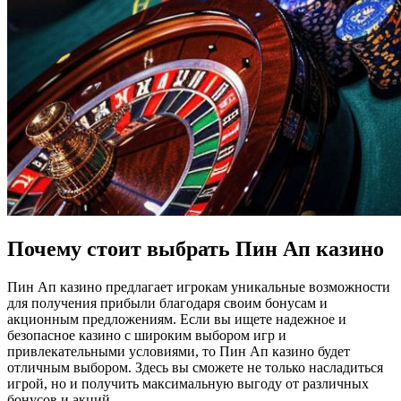
Почему стоит выбрать Пин Ап казино
Пин Ап казино предлагает игрокам уникальные возможности
для получения прибыли благодаря своим бонусам и
акционным предложениям. Если вы ищете надежное и
безопасное казино с широким выбором игр и
привлекательными условиями, то Пин Ап казино будет
отличным выбором. Здесь вы сможете не только насладиться
игрой, но и получить максимальную выгоду от различных
бонусов и акций.