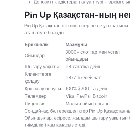
Депозиттік әдістердің алуан түрі – әркімге 
Pin Up Қазақстан-ның нег
Pin Up Қазақстан өз клиенттеріне не ұсынатын
атап өтуге болады:
Ерекшелік
Мазмұны
3000+ слоттар мен үстел
Ойындар
ойындары
Шығару уақыты
24 сағатқа дейін
Клиенттерге
24/7 тікелей чат
қолдау
Қош келу бонусы
100% $200-ға дейін
Төлемдер
Visa, PayPal, Bitcoin
Лицензия
Мальта ойын органы
Сондай-ақ, бұл ерекшеліктер Pin Up Қазақстанн
Ойыншылар, әсіресе, жылдам шығару уақытын ба
тиімділікті қамтамасыз етеді.