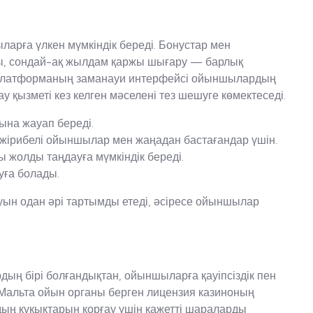
ы
рға үлкен мүмкіндік береді. Бонустар мен
ы, сондай-ақ жылдам қаржы шығару — барлық
. Платформаның заманауи интерфейсі ойыншылардың
у қызметі кез келген мәселені тез шешуге көмектеседі.
ына жауап береді.
жірибелі ойыншылар мен жаңадан бастағандар үшін.
лы жолды таңдауға мүмкіндік береді.
уға болады.
ын одан әрі тартымды етеді, әсіресе ойыншылар
ың бірі болғандықтан, ойыншыларға қауіпсіздік пен
 Мальта ойын органы берген лицензия казиноның
ың құқықтарын қорғау үшін қажетті шараларды