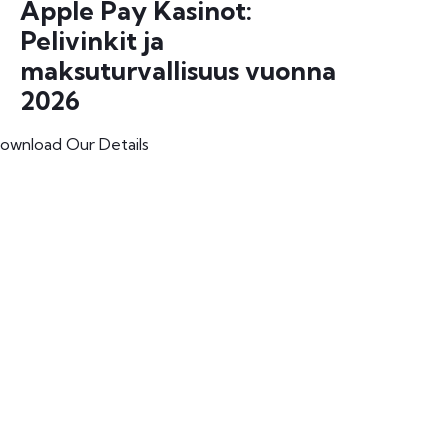
Apple Pay Kasinot:
Pelivinkit ja
maksuturvallisuus vuonna
2026
ownload Our Details