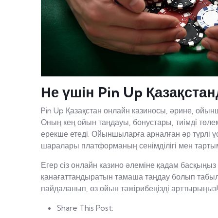
Не үшін Pin Up Қазақста
Pin Up Қазақстан онлайн казиносы, әрине, ой
Оның кең ойын таңдауы, бонустары, тиімді төле
ерекше етеді. Ойыншыларға арналған әр түрлі ұ
шаралары платформаның сенімділігі мен тарт
Егер сіз онлайн казино әлеміне қадам басқыңыз ке
қанағаттандыратын тамаша таңдау болып табыл
пайдаланып, өз ойын тәжірибеңізді арттырыңыз!
Share This Post: