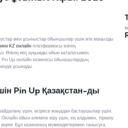
Στ
онустар мен ұсыныстар ойыншылар үшін өте маңызды
зино KZ онлайн
платформасы өзінің
. Өзінің кең ауқымды ойын каталогымен,
, Pin Up онлайн казиносы ойыншылардың
індік ұсынады.
ін Pin Up Қазақстан-ды
пайдалану үшін, әсіресе жаңадан бастаушылар үшін,
Онлайн ойын әлеміне кіру үшін, ең алдымен, тіркелу
керек. Бұл казиноның мүмкіндіктерімен танысуға,