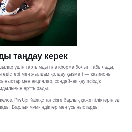
нды таңдау керек
ыншылар үшін тартымды платформа болып табылады.
м әдістері мен жылдам қолдау қызметі — казиноны
сыныстар мен акциялар, сондай-ақ қауіпсіздік
ымдылығын арттырады.
лсе, Pin Up Қазақстан сізге барлық қажеттіліктеріңізді
ады. Барлық мүмкіндіктер мен ұсыныстарды