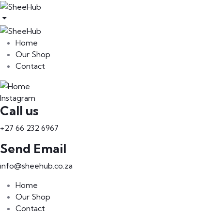
Home
Our Shop
Contact
Instagram
Call us
+27 66 232 6967
Send Email
info@sheehub.co.za
Home
Our Shop
Contact