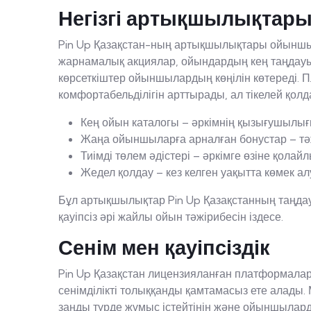
Негізгі артықшылықтар
Pin Up Қазақстан-ның артықшылықтары ойыншыла
жарнамалық акциялар, ойындардың кең таңдау
көрсеткіштер ойыншылардың көңілін көтереді
комфортабельділігін арттырады, ал тікелей қолда
Кең ойын каталогы – әркімнің қызығушылығ
Жаңа ойыншыларға арналған бонустар – тә
Тиімді төлем әдістері – әркімге өзіне қолай
Жедел қолдау – кез келген уақытта көмек ал
Бұл артықшылықтар Pin Up Қазақстанның таңдау
қауіпсіз әрі жайлы ойын тәжірибесін іздесе.
Сенім мен қауіпсіздік
Pin Up Қазақстан лицензияланған платформалард
сенімділікті толыққанды қамтамасыз ете алады.
заңды түрде жұмыс істейтінін және ойыншылард