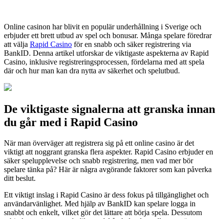
Online casinon har blivit en populär underhållning i Sverige och
erbjuder ett brett utbud av spel och bonusar. Många spelare föredrar
att välja
Rapid Casino
för en snabb och säker registrering via
BankID. Denna artikel utforskar de viktigaste aspekterna av Rapid
Casino, inklusive registreringsprocessen, fördelarna med att spela
där och hur man kan dra nytta av säkerhet och spelutbud.
De viktigaste signalerna att granska innan
du går med i Rapid Casino
När man överväger att registrera sig på ett online casino är det
viktigt att noggrant granska flera aspekter. Rapid Casino erbjuder en
säker spelupplevelse och snabb registrering, men vad mer bör
spelare tänka på? Här är några avgörande faktorer som kan påverka
ditt beslut.
Ett viktigt inslag i Rapid Casino är dess fokus på tillgänglighet och
användarvänlighet. Med hjälp av BankID kan spelare logga in
snabbt och enkelt, vilket gör det lättare att börja spela. Dessutom