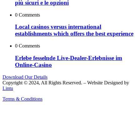
più sicuri e le opzioni
0 Comments
Local casinos versus international
establishments which offers the best experience
0 Comments
Erlebe fesselnde Live-Dealer-Erlebnisse im
Online-Casino
Download Our Details
Copyright © 2024, All Rights Reserved. – Website Designed by
Lintu
Terms & Conditions