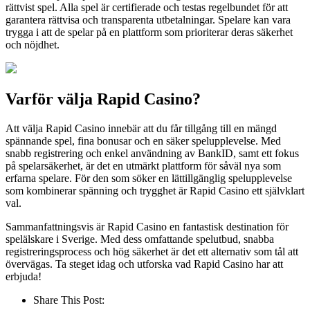
rättvist spel. Alla spel är certifierade och testas regelbundet för att
garantera rättvisa och transparenta utbetalningar. Spelare kan vara
trygga i att de spelar på en plattform som prioriterar deras säkerhet
och nöjdhet.
Varför välja Rapid Casino?
Att välja Rapid Casino innebär att du får tillgång till en mängd
spännande spel, fina bonusar och en säker spelupplevelse. Med
snabb registrering och enkel användning av BankID, samt ett fokus
på spelarsäkerhet, är det en utmärkt plattform för såväl nya som
erfarna spelare. För den som söker en lättillgänglig spelupplevelse
som kombinerar spänning och trygghet är Rapid Casino ett självklart
val.
Sammanfattningsvis är Rapid Casino en fantastisk destination för
spelälskare i Sverige. Med dess omfattande spelutbud, snabba
registreringsprocess och hög säkerhet är det ett alternativ som tål att
övervägas. Ta steget idag och utforska vad Rapid Casino har att
erbjuda!
Share This Post: