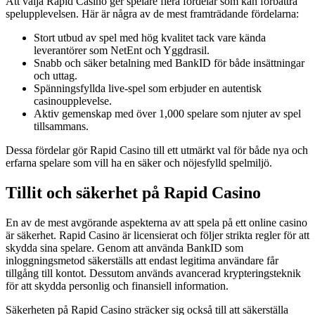
Att välja Rapid Casino ger spelare flera fördelar som kan förbättra
spelupplevelsen. Här är några av de mest framträdande fördelarna:
Stort utbud av spel med hög kvalitet tack vare kända
leverantörer som NetEnt och Yggdrasil.
Snabb och säker betalning med BankID för både insättningar
och uttag.
Spänningsfyllda live-spel som erbjuder en autentisk
casinoupplevelse.
Aktiv gemenskap med över 1,000 spelare som njuter av spel
tillsammans.
Dessa fördelar gör Rapid Casino till ett utmärkt val för både nya och
erfarna spelare som vill ha en säker och nöjesfylld spelmiljö.
Tillit och säkerhet på Rapid Casino
En av de mest avgörande aspekterna av att spela på ett online casino
är säkerhet. Rapid Casino är licensierat och följer strikta regler för att
skydda sina spelare. Genom att använda BankID som
inloggningsmetod säkerställs att endast legitima användare får
tillgång till kontot. Dessutom används avancerad krypteringsteknik
för att skydda personlig och finansiell information.
Säkerheten på Rapid Casino sträcker sig också till att säkerställa