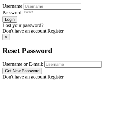
Username
Password
Lost your password?
Don't have an account
Register
×
Reset Password
Username or E-mail:
Don't have an account
Register