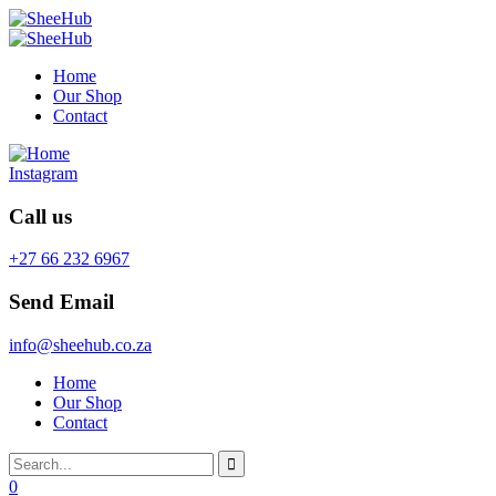
Home
Our Shop
Contact
Instagram
Call us
+27 66 232 6967
Send Email
info@sheehub.co.za
Home
Our Shop
Contact
0